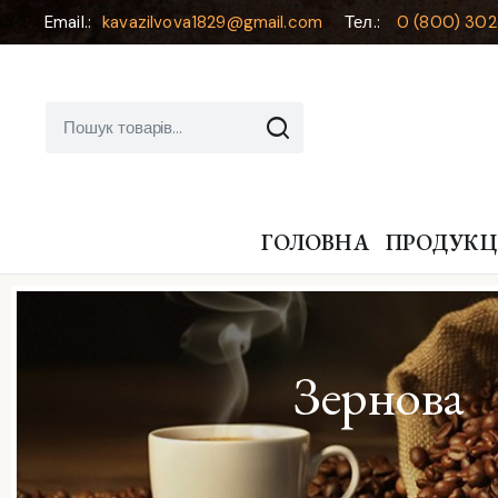
Email.:
kavazilvova1829@gmail.com
Тел.:
0 (800) 302
ГОЛОВНА
ПРОДУКЦ
Зернова