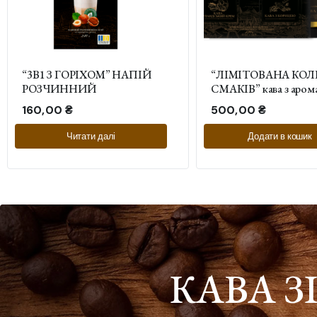
“3В1 З ГОРІХОМ” НАПІЙ
“ЛІМІТОВАНА КОЛ
РОЗЧИННИЙ
СМАКІВ” кава з аром
ірландського крему та 
160,00
₴
500,00
₴
корицею 2*210 г
Читати далі
Додати в кошик
КАВА З