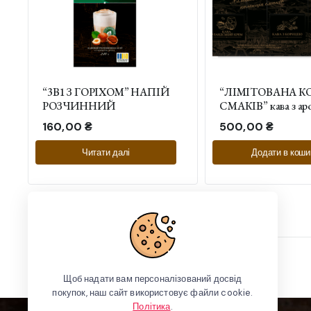
“3В1 З ГОРІХОМ” НАПІЙ
“ЛІМІТОВАНА К
РОЗЧИННИЙ
СМАКІВ” кава з а
ірландського крему 
160,00
₴
500,00
₴
корицею 2*210 г
Читати далі
Додати в коши
Соціальні мережі:
Щоб надати вам персоналізований досвід
покупок, наш сайт використовує файли cookie.
Політика
.