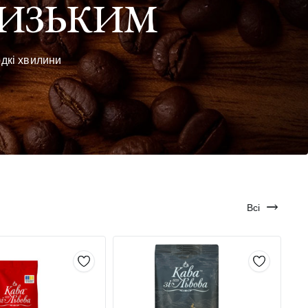
ЛИЗЬКИМ
одкі хвилини
Всі