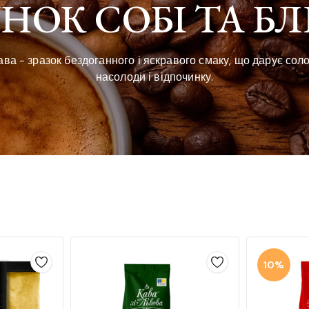
НОК СОБІ ТА Б
ава - зразок бездоганного і яскравого смаку, що дарує сол
насолоди і відпочинку.
10%