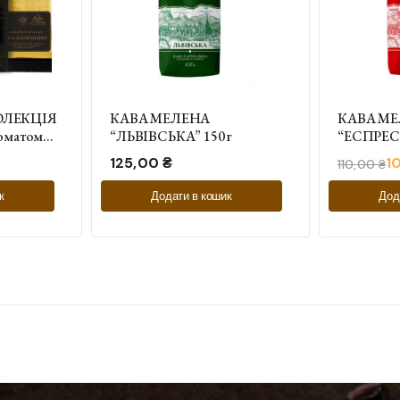
ОЛЕКЦІЯ
КАВА МЕЛЕНА
КАВА М
роматом
“ЛЬВІВСЬКА” 150 г
“ЕСПРЕСС
та з
125,00
₴
1
110,00
₴
к
Додати в кошик
Дод