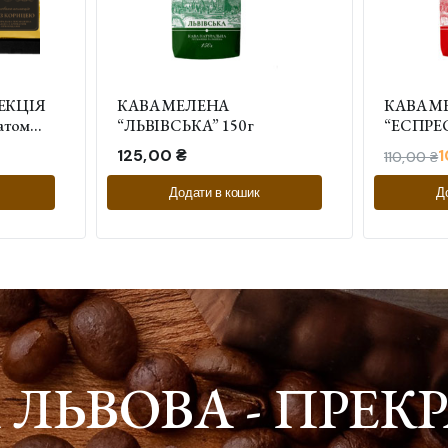
ЕКЦІЯ
КАВА МЕЛЕНА
КАВА М
атом
“ЛЬВІВСЬКА” 150 г
“ЕСПРЕС
з
125,00
₴
110,00
₴
Додати в кошик
Д
І ЛЬВОВА - ПРЕ