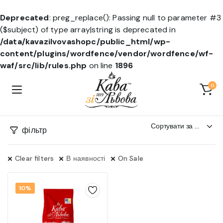
Deprecated
: preg_replace(): Passing null to parameter #3
($subject) of type array|string is deprecated in
/data/kavazilvovashopc/public_html/wp-
content/plugins/wordfence/vendor/wordfence/wf-
waf/src/lib/rules.php
on line
1896
0
фільтр
Clear filters
В наявності
On Sale
10%