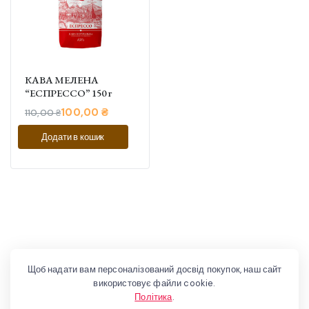
КАВА МЕЛЕНА
“ЕСПРЕССО” 150 г
100,00
₴
110,00
₴
Оригінальна
Поточна
Додати в кошик
ціна:
ціна:
110,00 ₴.
100,00 ₴.
Щоб надати вам персоналізований досвід покупок, наш сайт
використовує файли cookie.
Політика
.