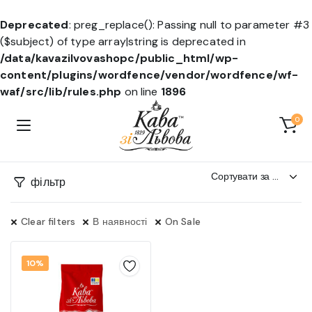
Deprecated
: preg_replace(): Passing null to parameter #3
($subject) of type array|string is deprecated in
/data/kavazilvovashopc/public_html/wp-
content/plugins/wordfence/vendor/wordfence/wf-
waf/src/lib/rules.php
on line
1896
0
фільтр
Clear filters
В наявності
On Sale
10%