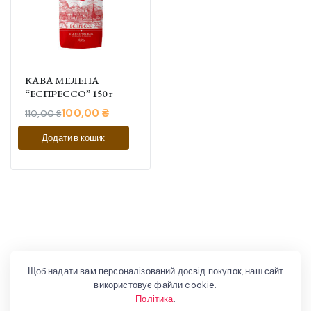
КАВА МЕЛЕНА
“ЕСПРЕССО” 150 г
100,00
₴
110,00
₴
Оригінальна
Поточна
Додати в кошик
ціна:
ціна:
110,00 ₴.
100,00 ₴.
Щоб надати вам персоналізований досвід покупок, наш сайт
використовує файли cookie.
Політика
.