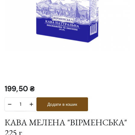
199,50
₴
КАВА
Додати в кошик
МЕЛЕНА
"ВІРМЕНСЬКА"
225
КАВА МЕЛЕНА "ВІРМЕНСЬКА"
г
кількість
225 г