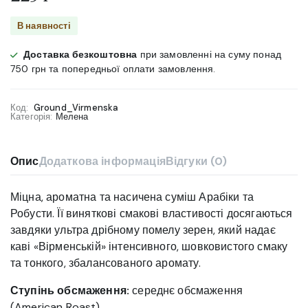
В наявності
Доставка безкоштовна
при замовленні на суму понад
750 грн та попередньої оплати замовлення.
Код:
Ground_Virmenska
Категорія:
Мелена
Опис
Додаткова інформація
Відгуки (0)
Міцна, ароматна та насичена суміш Арабіки та
Робусти. Її виняткові смакові властивості досягаються
завдяки ультра дрібному помелу зерен, який надає
каві «Вірменській» інтенсивного, шовковистого смаку
та тонкого, збалансованого аромату.
Ступінь обсмаження:
середнє обсмаження
(American Roast)