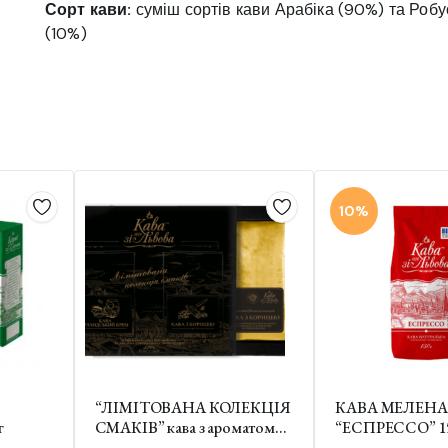
Сорт кави:
суміш сортів кави Арабіка (90%) та Робу
(10%)
10%
“ЛІМІТОВАНА КОЛЕКЦІЯ
КАВА МЕЛЕНА
г
СМАКІВ” кава з ароматом
“ЕСПРЕССО” 15
ірландського крему та з