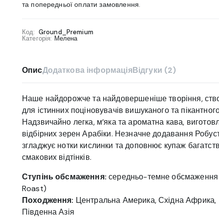
та попередньої оплати замовлення.
Код:
Ground_Premium
Категорія:
Мелена
Опис
Додаткова інформація
Відгуки (2)
Наше найдорожче та найдовершеніше творіння, ств
для істинних поціновувачів вишуканого та пікантного
Надзвичайно легка, м’яка та ароматна кава, виготов
відбірних зерен Арабіки. Незначне додавання Робус
згладжує нотки кислинки та доповнює купаж багатст
смакових відтінків.
Ступінь обсмаження:
середньо-темне обсмаження 
Roast)
Походження:
Центральна Америка, Східна Африка,
Південна Азія