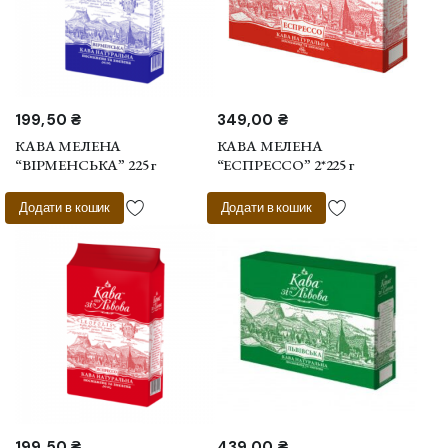
199,50
₴
349,00
₴
КАВА МЕЛЕНА
КАВА МЕЛЕНА
“ВІРМЕНСЬКА” 225 г
“ЕСПРЕССО” 2*225 г
Додати в кошик
Додати в кошик
199,50
₴
439,00
₴