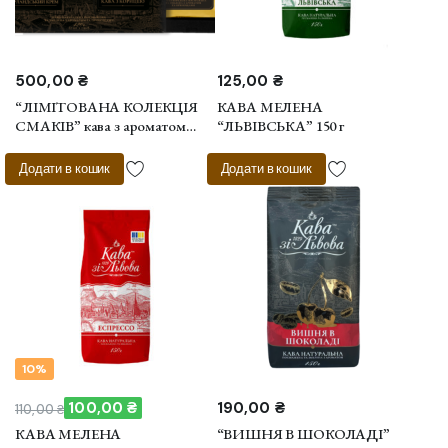
500,00
₴
125,00
₴
“ЛІМІТОВАНА КОЛЕКЦІЯ
КАВА МЕЛЕНА
СМАКІВ” кава з ароматом
“ЛЬВІВСЬКА” 150 г
ірландського крему та з
корицею 2*210 г
Додати в кошик
Додати в кошик
10%
100,00
₴
190,00
₴
110,00
₴
Оригінальна
Поточна
КАВА МЕЛЕНА
“ВИШНЯ В ШОКОЛАДІ”