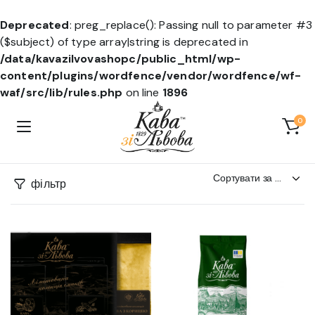
Deprecated
: preg_replace(): Passing null to parameter #3
($subject) of type array|string is deprecated in
/data/kavazilvovashopc/public_html/wp-
content/plugins/wordfence/vendor/wordfence/wf-
waf/src/lib/rules.php
on line
1896
0
фільтр